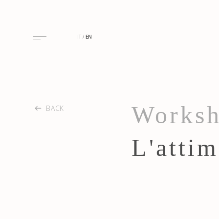
IT
EN
Worksh
BACK
L'attim