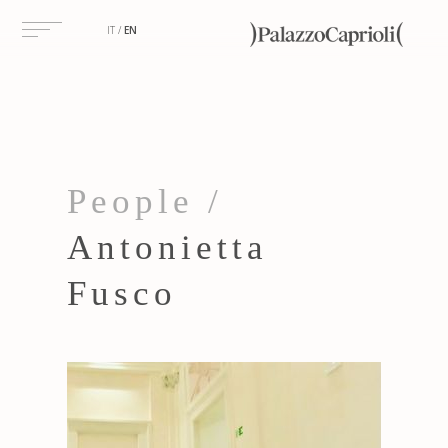
IT
EN
People /
Antonietta
Fusco