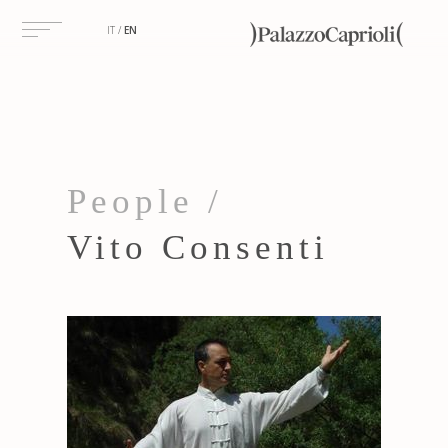
IT
EN
People /
Vito Consenti