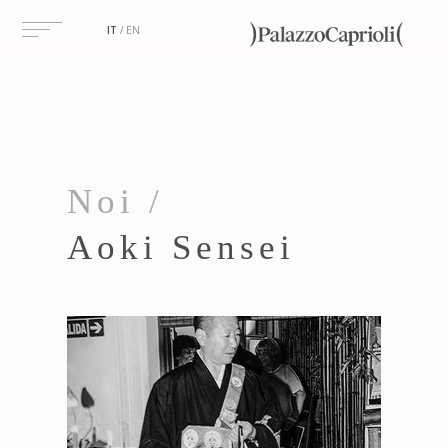
IT
EN
Noi /
Aoki Sensei