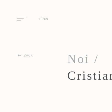
IT
EN
Noi /
BACK
Cristi